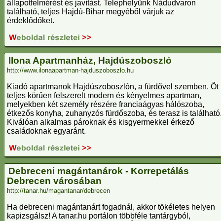
állapotfelmérést és javítást. Telephelyünk Nádudvaron
található, teljes Hajdú-Bihar megyéből várjuk az
érdeklődőket.
Ilona Apartmanház, Hajdúszoboszló
http://www.ilonaapartman-hajduszoboszlo.hu
Kiadó apartmanok Hajdúszoboszlón, a fürdővel szemben. Öt
teljes körűen felszerelt modern és kényelmes apartman,
melyekben két személy részére franciaágyas hálószoba,
étkezős konyha, zuhanyzós fürdőszoba, és terasz is található
Kiválóan alkalmas pároknak és kisgyermekkel érkező
családoknak egyaránt.
Debreceni magántanárok - Korrepetálás
Debrecen városában
http://tanar.hu/magantanar/debrecen
Ha debreceni magántanárt fogadnál, akkor tökéletes helyen
kapizsgálsz! A tanar.hu portálon többféle tantárgyból,