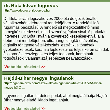
dr. Bóta István fogorvos
http://www.debrecenifogorvos.hu
Dr. Bóta István fogszakorvos 2000 óta dolgozik önálló
vállalkozóként debreceni rendelőjében. A rendelési idő
rugalmas beosztású. A rendelő jól megközelíthető mind
tömegközlekedéssel, mind személygépkocsival. A parkolás
ingyenes! Dr. Bóta István a következő kezeléseket vállalja
debreceni rendelőjében: ultrahangos fogkő-eltávolítás,
digitális röntgenfelvétel-készítés, esztétikus tömések,
gyökérkezelések, kerámia leplezésű- és teljes kerámia hidak
és koronák, részleges- és teljes fogsorok, kombinált
fogpótlások, valamint szájsebészeti beavatkozások.
Hajdú-Bihar megyei ingatlanok
http://ingatlankorzo.com/eszak-alfoldi-ingatlanok/hajd%C3%BA-bihar-
megye-h%C ...
Ingyenes ingatlan hirdetési portál, ahol megtalálhatja Hajdú-
Bihar megye eladó, kiadó ingatlanjait.