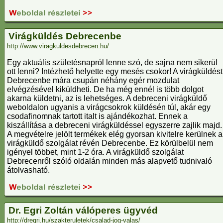
Virágküldés Debrecenbe
http://www.viragkuldesdebrecen.hu/
Egy aktuális születésnapról lenne szó, de sajna nem sikerül
ott lenni? Intézhető helyette egy mesés csokor! A virágküldést
Debrecenbe mára csupán néhány egér mozdulat
elvégzésével kiküldheti. De ha még ennél is több dolgot
akarna küldetni, az is lehetséges. A debreceni virágküldő
weboldalon ugyanis a virágcsokrok küldésén túl, akár egy
csodafinomnak tartott italt is ajándékozhat. Ennek a
kiszállítása a debreceni virágküldéssel egyszerre zajlik majd.
A megvételre jelölt termékek elég gyorsan kivitelre kerülnek a
virágküldő szolgálat révén Debrecenbe. Ez körülbelül nem
igényel többet, mint 1-2 óra. A virágküldő szolgálat
Debrecenről szóló oldalán minden más alapvető tudnivaló
átolvasható.
Dr. Egri Zoltán válóperes ügyvéd
http://dregri.hu/szakteruletek/csalad-jog-valas/