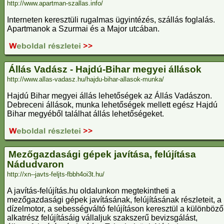
http://www.apartman-szallas.info/
Interneten keresztüli rugalmas ügyintézés, szállás foglalás.
Apartmanok a Szurmai és a Major utcában.
Állás Vadász - Hajdú-Bihar megyei állások
http://www.allas-vadasz.hu/hajdu-bihar-allasok-munka/
Hajdú Bihar megyei állás lehetőségek az Állás Vadászon.
Debreceni állások, munka lehetőségek mellett egész Hajdú
Bihar megyéből találhat állás lehetőségeket.
Mezőgazdasági gépek javítása, felújítása
Nádudvaron
http://xn--javts-feljts-fbbh4oi3t.hu/
A javítás-felújítás.hu oldalunkon megtekintheti a
mezőgazdasági gépek javításának, felújításának részleteit, a
dízelmotor, a sebességváltó felújításon keresztül a különböző
alkatrész felújításáig vállaljuk szakszerű bevizsgálást,