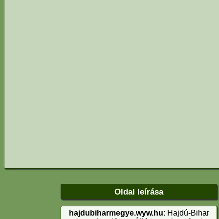
Oldal leírása
hajdubiharmegye.wyw.hu
: Hajdú-Bihar