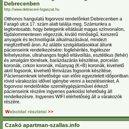
Debrecenben
http://www.debreceni-fogaszat.hu
Otthonos hangulatú fogorvosi rendelőnket Debrecenben a
Faragó utca 17. szám alatt találja meg. Számunkra a
legfontosabb, hogy betegeink ellátását magas színvonalon,
fájdalommentesen végezzük, kiváló minőségű, korszerű
anyagok és technológiák alkalmazásával, mindezt
megfizethető áron. Az alábbi szolgáltatásokkal állunk
pácienseink rendelkezésére: fogfehérítés, fogékszer
felhelyezése, ultrahangos fogkő eltávolítás, esztétikus (fehér)
és amalgám tömések, barázdazárás készítése, porcelán
koronák, cirkon koronák, műanyag (K+B) koronák, kivehető
akril fogsorok, kivehető fémvázas fogsorok készítése.
Pácienseinknek lehetősége van előre egyeztetett időpontban
rövid várakozási idővel igénybe venni a kezeléseinket. A
fogorvosi rendelőnkbe személygépjárművel érkező
pácienseink részére ingyenes parkolási lehetőség áll
rendelkezésre. Ingyenes WIFI elérhetőség áll a várakozók
részére.
Czakó apartman-szallas.info