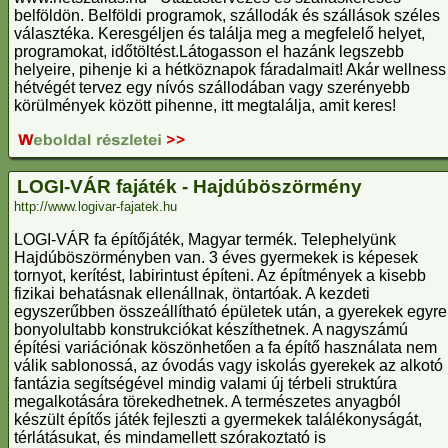
belföldön. Belföldi programok, szállodák és szállások széles
választéka. Keresgéljen és találja meg a megfelelő helyet,
programokat, időtöltést.Látogasson el hazánk legszebb
helyeire, pihenje ki a hétköznapok fáradalmait! Akár wellness
hétvégét tervez egy nívós szállodában vagy szerényebb
körülmények között pihenne, itt megtalálja, amit keres!
LOGI-VÁR fajáték - Hajdúböszörmény
http://www.logivar-fajatek.hu
LOGI-VÁR fa építőjáték, Magyar termék. Telephelyünk
Hajdúböszörményben van. 3 éves gyermekek is képesek
tornyot, kerítést, labirintust építeni. Az építmények a kisebb
fizikai behatásnak ellenállnak, öntartóak. A kezdeti
egyszerűbben összeállítható épületek után, a gyerekek egyre
bonyolultabb konstrukciókat készíthetnek. A nagyszámú
építési variációnak köszönhetően a fa építő használata nem
válik sablonossá, az óvodás vagy iskolás gyerekek az alkotó
fantázia segítségével mindig valami új térbeli struktúra
megalkotására törekedhetnek. A természetes anyagból
készült építős játék fejleszti a gyermekek találékonyságát,
térlátásukat, és mindamellett szórakoztató is