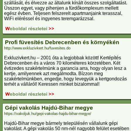
szállását, és élvezze az általunk kínált összes szolgáltatást.
Ússzon egyet, vagy pihenjen a fürdőkomplexum mellett
egész évben. Teljesen felszerelt apartmanjaink terasszal,
WiFi eléréssel és ingyenes teremgarázzsal.
Profi füvesítés Debrecenben és környékén
http://www.exkluzivkert.hu/fuvesites.do
Exkluzivkert.hu – 2001 óta a legjobbak között! Kertépítés
Debrecenben és a város 70 kilométeres körzetében. Két
évtizedes szakértelmünk a garancia arra, hogy olyan lesz a
kertje, amilyennek azt megálmodta. Bízzon meg
szakértelmünkben, engedje, hogy levegyük a kertgondozás
terhét a válláról! Keressen minket bizalommal!
Gépi vakolás Hajdú-Bihar megye
https://vakoljuk.hu/gepi-vakolas-hajdu-bihar-megye/
Hajdú-Bihar megye bármely településén vállalunk gépi
vakolást. A gépi vakolás 50 nm-nél nagyobb felület esetében