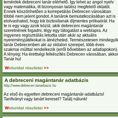
temérdek debreceni tanár elérhető. Így lehet az angol nyelv
vagy matematika, itt bizonyosan találsz megfelelő oktatót.
Ennek köszönhetően a korrepetálás Debrecen városában
többé nem jelent gondot. A tanárok bemutatkozásában azt is
elolvashatod, hogy kik biztosítanak díjmentes próbaórát. Ha
te is egy vagy azok közül, akik debreceni magántanár
szeretnének fogadni, tégy egy látogatást a weblapra. Az
ingyenes regisztrálás letudta után akár az aktuális
nyereményjátékokat is átnézheted. Természetesen mindegyi
tanár Debrecenben aki az oldalon szerepel, több éves
szakmai múlttal rendelkezik (erről bővebben az adatlapokon).
A lényeg: Ha érettségi felkészítés Debrecen városában, akko
Tanár hu!
A debreceni magántanár adatbázis
http://www.debrecen.tanarbazis.hu
Az első és egyetlen debreceni magántanár-adatbázis!
Tanítványt vagy tanárt keresel? Találj nálunk!