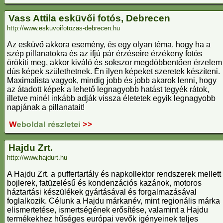
Vass Attila esküvői fotós, Debrecen
http://www.eskuvoifotozas-debrecen.hu
Az esküvő akkora esemény, és egy olyan téma, hogy ha a
szép pillanatokra és az ifjú pár érzéseire érzékeny fotós
örökíti meg, akkor kiváló és sokszor megdöbbentően érzelem
dús képek születhetnek. Én ilyen képeket szeretek készíteni.
Maximalista vagyok, mindig jobb és jobb akarok lenni, hogy
az átadott képek a lehető legnagyobb hatást tegyék rátok,
illetve minél inkább adják vissza életetek egyik legnagyobb
napjának a pillanatait!
Hajdu Zrt.
http://www.hajdurt.hu
A Hajdu Zrt. a puffertartály és napkollektor rendszerek mellett
bojlerek, fatüzelésű és kondenzációs kazánok, motoros
háztartási készülékek gyártásával és forgalmazásával
foglalkozik. Célunk a Hajdu márkanév, mint regionális márka
elismertetése, ismertségének erősítése, valamint a Hajdu
termékekhez hűséges európai vevők igényeinek teljes