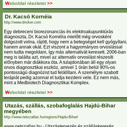
Dr. Kacsó Kornéia
http://www.drsiker.com
Egy debreceni biorezonanciás és elektroakupunktúrás
diagnoszta, Dr. Kacsó Kornélia mielőtt még orvosként
dolgozott volna, rájött, hogy nem a betegséget kell gyógyítani
hanem annak okát. Ezt viszont a hagyományos orvoslással
nem tudta megoldani, így más alternatívát keresett. 2006-ban
meg is találta azt, mivel az alternatív orvoslást részesíti
előnyben már diákkora óta. A tulajdonában áll egy olyan
orvos diagnosztikai eszköz, amivel 1 órán belül 90%-os
pontosságú diagnózist tud felállítani. A személyre szabott
terápiát pedig azonnal el tudja kezdeni vele. Ez nem más,
mint a Medbiotech Diagnosztikai Komplex.
Utazás, szállás, szobafoglalás Hajdú-Bihar
megyében
http://www.netszallas.hu/regions/Hajdu-Bihar/
www.netszallas.hu - Utazástervezés és szálláskeresés