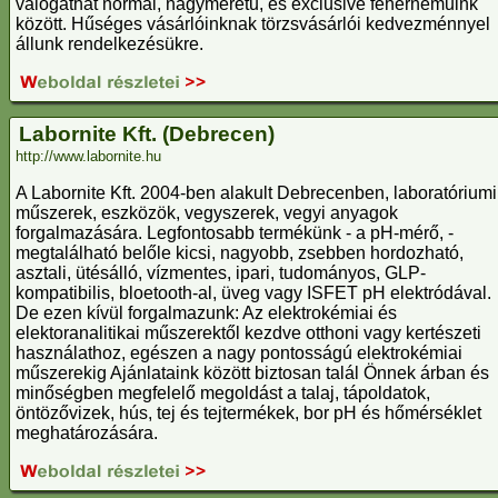
válogathat normál, nagyméretű, és exclusive fehérneműink
között. Hűséges vásárlóinknak törzsvásárlói kedvezménnyel
állunk rendelkezésükre.
Labornite Kft. (Debrecen)
http://www.labornite.hu
A Labornite Kft. 2004-ben alakult Debrecenben, laboratóriumi
műszerek, eszközök, vegyszerek, vegyi anyagok
forgalmazására. Legfontosabb termékünk - a pH-mérő, -
megtalálható belőle kicsi, nagyobb, zsebben hordozható,
asztali, ütésálló, vízmentes, ipari, tudományos, GLP-
kompatibilis, bloetooth-al, üveg vagy ISFET pH elektródával.
De ezen kívül forgalmazunk: Az elektrokémiai és
elektoranalitikai műszerektől kezdve otthoni vagy kertészeti
használathoz, egészen a nagy pontosságú elektrokémiai
műszerekig Ajánlataink között biztosan talál Önnek árban és
minőségben megfelelő megoldást a talaj, tápoldatok,
öntözővizek, hús, tej és tejtermékek, bor pH és hőmérséklet
meghatározására.