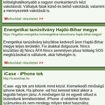
költséghatékonyabb a nagyon munkaintenzív kézi
vakolásnál. Vállaljuk falak külső és belső vakolását, valamint
a mennyezetek vakolását is.
Energetikai tanúsítvány Hajdú-Bihar megye
https://ingatlan-energetika.hu/energetikai-tanusitvany-hajdu-bihar-megye/
Energetikai tanúsítvány készítése kedvező áron Hajdú-Bihar
megye teljes területén. Fix árakkal dolgozunk. Nincs
kiszállási díj Nincs ÁFA Nincs semmilyen plusz költség SOS
megbízásokat is vállalunk, akár hétvégén is.
iCase - iPhone tok
http://icaseshop.hu
iCase- egy tok ami kitünik mind közül. Kiemelkedő minőségű
iphone tokok. Ha iphone -od hoz keresel tokot akkor a
legjobb helyen jársz. A minőségen túl mi egyedi stílust is
biztosítunk termékeinkkel. iPhone -d védelme fontos
számunkra és nem mindegy milyen tokot használsz.