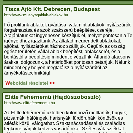
Tisza Ajtó Kft. Debrecen, Budapest
http://www.muanyagablak-ablakok.hu
Fő profilunk ablakok gyártása, valamint ablakok, nyílászárók
forgalmazása és azok szakszerű beépítése, cseréje.
Árajánlatunkat ingyenesen készítjük el, melyet pontosan a Te
igényeidhez igazítunk. Az általad megrendelt ablakokat,
ajtókat, nyílászárókat házhoz szállítjuk. Cégünk az ország
egész területén vállal ablak beépítést, ablakcserét, és a
bontástól a beépítésig mindent elvégzünk. Állandó alacsony
árakkal dolgozunk, a határidőket pontosan betartjuk. Nálunk
mindent egy helyen megtalálsz a nyílászárótól az
árnyékolástechnikáig!
Elitte Fehérnemű (Hajdúszoboszló)
http://www.elittefehernemu.hu
Az Elitte fehérnemű üzletben különböző melltartók, bugyik,
pizsamák, hálóingek, harisnyák, fürdőruhák, köntösök és
atléták közül válogathat. Szaktanácsadással és családias
légkörrel várjuk kedves vásárlóinkat. Széles választékkal