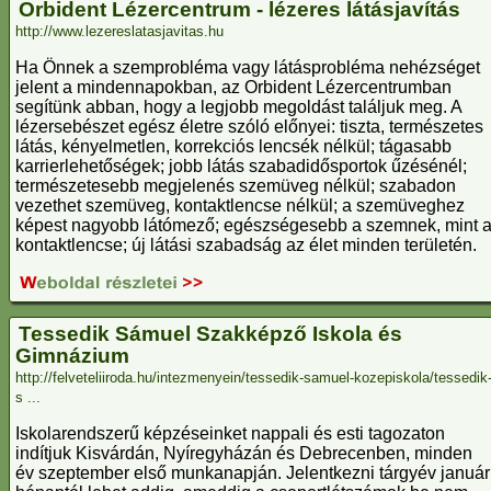
Orbident Lézercentrum - lézeres látásjavítás
http://www.lezereslatasjavitas.hu
Ha Önnek a szemprobléma vagy látásprobléma nehézséget
jelent a mindennapokban, az Orbident Lézercentrumban
segítünk abban, hogy a legjobb megoldást találjuk meg. A
lézersebészet egész életre szóló előnyei: tiszta, természetes
látás, kényelmetlen, korrekciós lencsék nélkül; tágasabb
karrierlehetőségek; jobb látás szabadidősportok űzésénél;
természetesebb megjelenés szemüveg nélkül; szabadon
vezethet szemüveg, kontaktlencse nélkül; a szemüveghez
képest nagyobb látómező; egészségesebb a szemnek, mint 
kontaktlencse; új látási szabadság az élet minden területén.
Tessedik Sámuel Szakképző Iskola és
Gimnázium
http://felveteliiroda.hu/intezmenyein/tessedik-samuel-kozepiskola/tessedik
s ...
Iskolarendszerű képzéseinket nappali és esti tagozaton
indítjuk Kisvárdán, Nyíregyházán és Debrecenben, minden
év szeptember első munkanapján. Jelentkezni tárgyév január