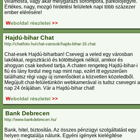
villamosra, vagy akár mélygarázs sorompóra, parkolójegyre.
Értékes, nagy, mozgó hirdetési felületek napi több százezer
ember elérésére!
Hajdú-bihar Chat
http://chatfoto.hu/chat-varosok/hajdu-bihar-16.chat
Chat-esek Hajdú-biharban! Csevegj a veled egy városban
lakókkal, regisztráció és kötöttségek nélkül, amikor és
ahogyan csak kedved tartja. A chaten rengeteg Hajdú-bihar-i
fiú és lány fordul meg nap mint nap, ezért itt egyszerűen
találhatsz régi vagy új ismerősöket a közvetlen közeledből.
Megújult chat-felületünkön webkamerával is tudsz csevegni a
nap 24 órájában. Vár a Hajdú-bihar chat!
Bank Debrecen
http://www.bankdebrecen.hu/
Bank, hitel, biztosítás. Az összes pénzügyi szolgáltatást egy
helyen megtalálja nálunk. Egyéni igények kielégítése