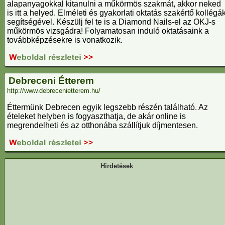
alapanyagokkal kitanulni a műkörmös szakmát, akkor neked
is itt a helyed. Elméleti és gyakorlati oktatás szakértő kollégá
segítségével. Készülj fel te is a Diamond Nails-el az OKJ-s
műkörmös vizsgádra! Folyamatosan induló oktatásaink a
továbbképzésekre is vonatkozik.
Debreceni Étterem
http://www.debrecenietterem.hu/
Éttermünk Debrecen egyik legszebb részén található. Az
ételeket helyben is fogyaszthatja, de akár online is
megrendelheti és az otthonába szállítjuk díjmentesen.
Hirdetések