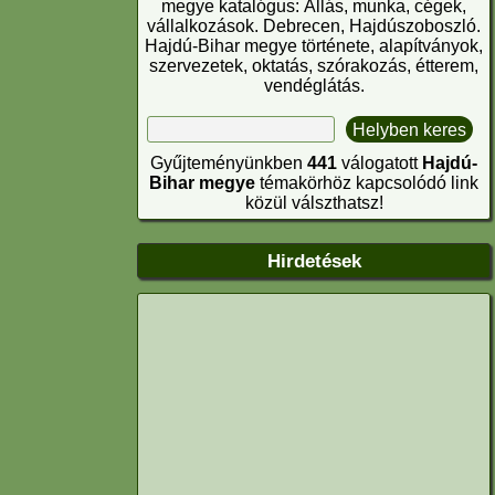
megye katalógus: Állás, munka, cégek,
vállalkozások. Debrecen, Hajdúszoboszló.
Hajdú-Bihar megye története, alapítványok,
szervezetek, oktatás, szórakozás, étterem,
vendéglátás.
Gyűjteményünkben
441
válogatott
Hajdú-
Bihar megye
témakörhöz kapcsolódó link
közül válszthatsz!
Hirdetések