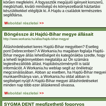
körűen megfelelni. A fogyasztók megújuló igényeit korszerű,
megbízható, kiváló minőségű és környezetbarát háztartási
készülékekkel elégítjük ki. A Hajdu a családok természetes
segítőtársa.
Böngéssze át Hajdú-Bihar megye állásait
http://www.workania.hu/allas/hajdu-bihar-megye/
Álláshirdetéseket keres Hajdú-Bihar megyében? Esetleg
pont Debrecenben? A Workania.hu magában foglalja Hajdú-
Bihar megye állás lehetőségeit és kategóriákba szedte, hogy
a lehető legkönnyebben megtalálja az Ön számára
legtesthezállóbb állást. Hajdúböszörményről is talál
információt. A Workania.hu weblap segít az önéletrajz
megcsinálásában. Abban az esetben, ha Hajdú-Bihar megyei
munkaerőhiánya van, a Workania.hu oldal abban is
segítséget nyújt! A Hajdú-Bihar megyei álláshirdetéseket
minden nap több ezer álláskereső olvassa.
SYGMA DENT megfizethető fogorvos