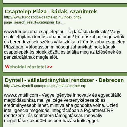
Csaptelep Pláza - kádak, szaniterek
http://www.furdoszoba-csaptelep.hu/index.php?
page=search_result&kategoria=ka ...
www.furdoszoba-csaptelep.hu - Új lakásba költözik? Vagy
csak felújítaná fürdőszobabútorait? Fürdőszobai kiegészítők
és berendezések széles választéka a Fürdőszoba-csaptelep
Plázában. Válogasson minőségi zuhanykabinok, kádak,
csaptelepek és bidék között és találja meg az ízlésének és
pénztárcájának megfelelőt.
Dyntell - vállalatirányítási rendszer - Debrecen
http://www.dyntell.com/products/intl/hu/partner-erp
www.dyntell.com - Vegye igénybe innovativ és egyedülálló
megoldásunkat, mellyel cége versenyképesebb és
eredményesebb lehet, mint valaha gondolta volna. Üzleti
intelligencia megoldás, integrációban a P@artner.ERP
rendszerrel és kontrolerri támogatással. Innovatív
megoldások akár 0Ft-os beruházási költséggel.