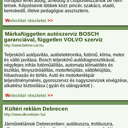
hónaptól lehet addig, ameddig a csoportlétszámok be nem
telnek. Képzéseink többek közt: pincér, szakács, eladó,
kereskedő, illetve pedagógiai asszisztens.
Márkafüggetlen autószerviz BOSCH
garanciával, független VOLVO szerviz
http://www.belme-car.hu
Teljeskörű autójavítás, autóelektronika, futómű, klíma, motor
és váltó javítása. Bosch teljeskörű autódiagnosztikával,
négyfejes infrás futóműállítás, automata klímatöltés és
tisztítás, fényszóróállítás, motorfelújítás, váltófelújítás,
hibaolvasás és törlés. Autó és motorkerékpár
teljesítménymérés, gyorsszerviz és nagyszervizek elvégzése,
alkatrész biztosítása ( gyári és utángyártott ) .
Kültéri reklám Debrecen
http://www.dkvreklam.hu/
Járműreklámok Debrecenben: autóbuszra, trolibuszra,