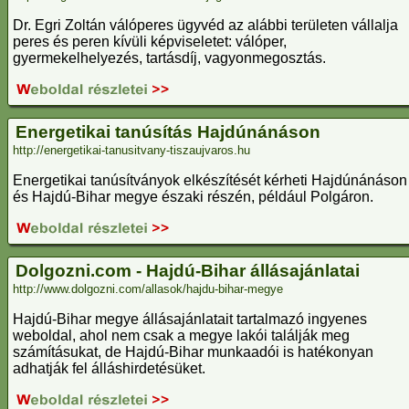
Dr. Egri Zoltán válóperes ügyvéd az alábbi területen vállalja
peres és peren kívüli képviseletet: válóper,
gyermekelhelyezés, tartásdíj, vagyonmegosztás.
Energetikai tanúsítás Hajdúnánáson
http://energetikai-tanusitvany-tiszaujvaros.hu
Energetikai tanúsítványok elkészítését kérheti Hajdúnánáson
és Hajdú-Bihar megye északi részén, például Polgáron.
Dolgozni.com - Hajdú-Bihar állásajánlatai
http://www.dolgozni.com/allasok/hajdu-bihar-megye
Hajdú-Bihar megye állásajánlatait tartalmazó ingyenes
weboldal, ahol nem csak a megye lakói találják meg
számításukat, de Hajdú-Bihar munkaadói is hatékonyan
adhatják fel álláshirdetésüket.